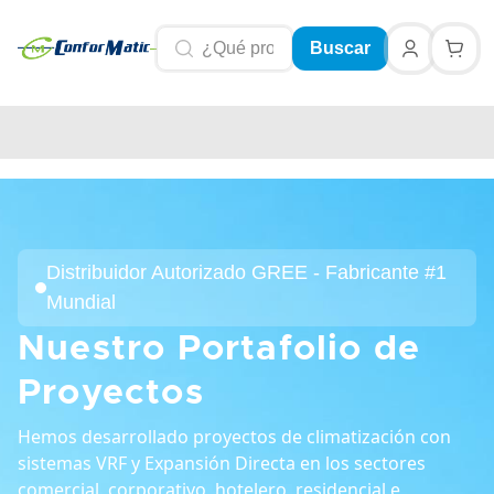
Buscar
Distribuidor Autorizado GREE - Fabricante #1
Mundial
Nuestro Portafolio de
Proyectos
Hemos desarrollado proyectos de climatización con
sistemas VRF y Expansión Directa en los sectores
comercial, corporativo, hotelero, residencial e