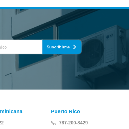
Suscribirme
ominicana
Puerto Rico
22
787-200-8429