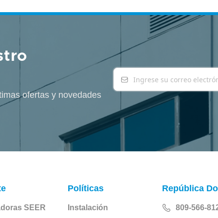
stro
timas ofertas y novedades
te
Políticas
República D
adoras SEER
Instalación
809-566-81